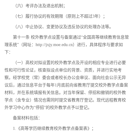
（六）考评办法及退出机制；
（七）履行协议的有效期限（原则上不超过3年）；
（八）中止协议、变更协议及违反协议的处理办法等。
第十一条 校外教学点设置与备案通过“全国高等继续教育信息管
理系统”（网址：http://jxjy.moe.edu.cn）进行，具体程序与要求如
下：
（一）高校对拟设置的校外教学点及开设的相应专业进行必要
性和可行性论证，核查拟设点单位的背景、资质，并进行实地考
察。经学校党（常）委会或者校长办公会审议、面向社会公示无异
议后，通过信息平台于每年1月底前向省教育厅提交校外教学点备案
材料，并在系统填报有关信息。对当年保留、停招和撤销的校外教
学点（含专业）情况也需同时提交省教育厅登记。现代远程教育校
外学习中心作为“停招”的校外教学点予以登记。
备案材料包括：
1.《高等学历继续教育校外教学点备案表》；