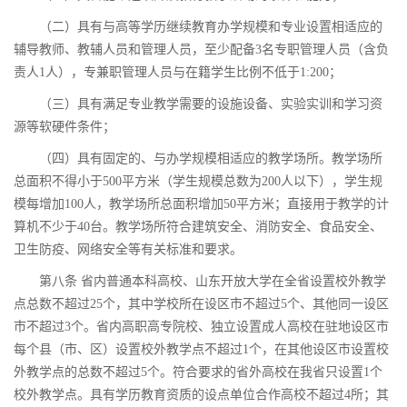
（二）具有与高等学历继续教育办学规模和专业设置相适应的
辅导教师、教辅人员和管理人员，至少配备3名专职管理人员（含负
责人1人），专兼职管理人员与在籍学生比例不低于1:200；
（三）具有满足专业教学需要的设施设备、实验实训和学习资
源等软硬件条件；
（四）具有固定的、与办学规模相适应的教学场所。教学场所
总面积不得小于500平方米（学生规模总数为200人以下），学生规
模每增加100人，教学场所总面积增加50平方米；直接用于教学的计
算机不少于40台。教学场所符合建筑安全、消防安全、食品安全、
卫生防疫、网络安全等有关标准和要求。
第八条 省内普通本科高校、山东开放大学在全省设置校外教学
点总数不超过25个，其中学校所在设区市不超过5个、其他同一设区
市不超过3个。省内高职高专院校、独立设置成人高校在驻地设区市
每个县（市、区）设置校外教学点不超过1个，在其他设区市设置校
外教学点的总数不超过5个。符合要求的省外高校在我省只设置1个
校外教学点。具有学历教育资质的设点单位合作高校不超过4所；其