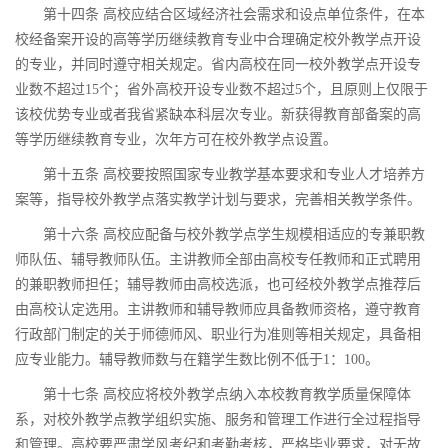
第十四条 高校应结合区域经济社会需求和设点单位条件，在本
校经备案开设的高等学历继续教育专业中合理确定校外教学点开设
的专业，并同时遵守相关规定。省内高校在同一校外教学点开设专
业数不超过15个；省外高校开设专业数不超过5个，且原则上仅限于
该校优势专业或者我省紧缺本科层次专业。新获得教育部备案的高
等学历继续教育专业，次年方可在校外教学点设置。
第十五条 高校要按照国家专业教学基本要求和专业人才培养方
案等，指导校外教学点落实教学计划与要求，完善相关教学条件。
第十六条 高校应配备与校外教学点学生规模相适应的专兼职教
师队伍、辅导教师队伍。主讲教师全部由高校专任教师和正式聘用
的兼职教师担任；辅导教师由高校选派，也可经校外教学点推荐后
由高校认定选用。主讲教师和辅导教师应具备教师资格，遵守教育
行政部门制定的关于师德师风、职业行为准则等相关规定，具备相
应专业能力。辅导教师数与在籍学生数比例不低于1：100。
第十七条 高校应将校外教学点纳入本校教育教学质量保障体
系，对校外教学点教学组织实施、服务和管理工作进行全过程指导
和管理。高校要严肃学风考纪和考勤考核，严格毕业要求，对无故