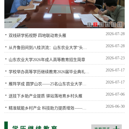
1
2
3
4
5
6
2026-07-28
双线研学拓视野 四地联动育头雁
2026-07-28
从齐鲁田间到八桂洪流：山东农业大学“头雁”步艳平驰援广西洪灾
2026-07-23
山东农业大学2026年成人高等教育招生简章
2026-07-17
学校举办高等学历继续教育2026届毕业典礼暨学位授予仪式
2026-07-17
雁阵学成 圆梦山农——25名山东农业大学高等学历继续教育“头雁”顺利...
2026-07-06
送技下乡助产业提质 驿站落地育乡村头雁
2026-06-30
精准赋能乡村产业 科技助力提质增效——山东农业大学乡村振兴学院专家...
学 历 继 续 教 育